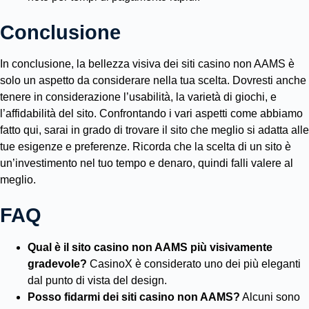
Conclusione
In conclusione, la bellezza visiva dei siti casino non AAMS è
solo un aspetto da considerare nella tua scelta. Dovresti anche
tenere in considerazione l’usabilità, la varietà di giochi, e
l’affidabilità del sito. Confrontando i vari aspetti come abbiamo
fatto qui, sarai in grado di trovare il sito che meglio si adatta alle
tue esigenze e preferenze. Ricorda che la scelta di un sito è
un’investimento nel tuo tempo e denaro, quindi falli valere al
meglio.
FAQ
Qual è il sito casino non AAMS più visivamente
gradevole?
CasinoX è considerato uno dei più eleganti
dal punto di vista del design.
Posso fidarmi dei siti casino non AAMS?
Alcuni sono