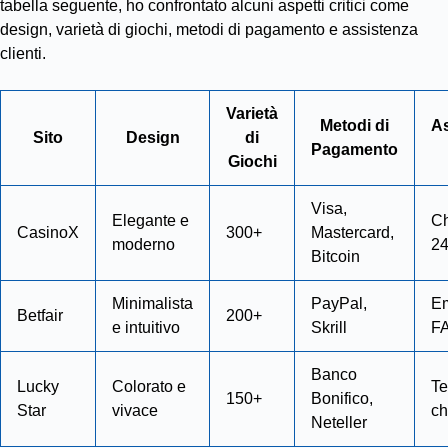
tabella seguente, ho confrontato alcuni aspetti critici come
design, varietà di giochi, metodi di pagamento e assistenza
clienti.
Varietà
Metodi di
As
Sito
Design
di
Pagamento
Giochi
Visa,
Elegante e
Ch
CasinoX
300+
Mastercard,
moderno
24
Bitcoin
Minimalista
PayPal,
Em
Betfair
200+
e intuitivo
Skrill
F
Banco
Lucky
Colorato e
Te
150+
Bonifico,
Star
vivace
ch
Neteller