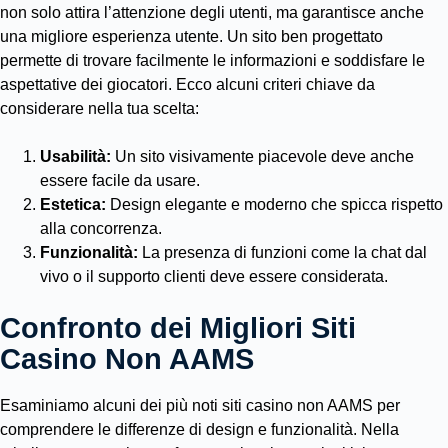
non solo attira l’attenzione degli utenti, ma garantisce anche
una migliore esperienza utente. Un sito ben progettato
permette di trovare facilmente le informazioni e soddisfare le
aspettative dei giocatori. Ecco alcuni criteri chiave da
considerare nella tua scelta:
Usabilità:
Un sito visivamente piacevole deve anche
essere facile da usare.
Estetica:
Design elegante e moderno che spicca rispetto
alla concorrenza.
Funzionalità:
La presenza di funzioni come la chat dal
vivo o il supporto clienti deve essere considerata.
Confronto dei Migliori Siti
Casino Non AAMS
Esaminiamo alcuni dei più noti siti casino non AAMS per
comprendere le differenze di design e funzionalità. Nella