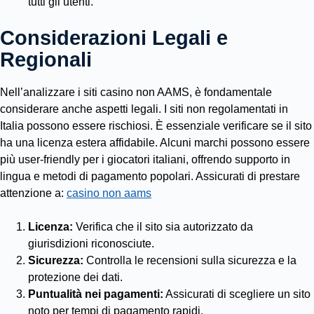
tutti gli utenti.
Considerazioni Legali e
Regionali
Nell’analizzare i siti casino non AAMS, è fondamentale
considerare anche aspetti legali. I siti non regolamentati in
Italia possono essere rischiosi. È essenziale verificare se il sito
ha una licenza estera affidabile. Alcuni marchi possono essere
più user-friendly per i giocatori italiani, offrendo supporto in
lingua e metodi di pagamento popolari. Assicurati di prestare
attenzione a:
casino non aams
Licenza:
Verifica che il sito sia autorizzato da
giurisdizioni riconosciute.
Sicurezza:
Controlla le recensioni sulla sicurezza e la
protezione dei dati.
Puntualità nei pagamenti:
Assicurati di scegliere un sito
noto per tempi di pagamento rapidi.