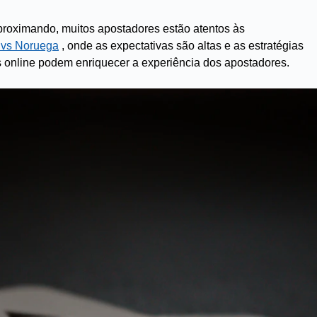
roximando, muitos apostadores estão atentos às
l vs Noruega
, onde as expectativas são altas e as estratégias
s online podem enriquecer a experiência dos apostadores.