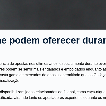
ine podem oferecer dur
riência de apostas nos últimos anos, especialmente durante e
ores podem se sentir mais engajados e empolgados enquanto a
ta gama de mercados de apostas, permitindo que os fãs façam p
isualização.
disponibilizam jogos relacionados ao futebol, como caça-níque
rsificada, atraindo tanto os apostadores experientes quanto os n