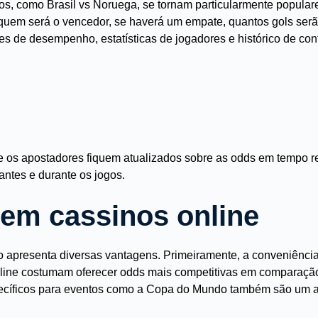
s, como Brasil vs Noruega, se tornam particularmente populare
em será o vencedor, se haverá um empate, quantos gols serão 
es de desempenho, estatísticas de jogadores e histórico de co
ue os apostadores fiquem atualizados sobre as odds em tempo 
ntes e durante os jogos.
em cassinos online
 apresenta diversas vantagens. Primeiramente, a conveniência
 online costumam oferecer odds mais competitivas em comparaç
ecíficos para eventos como a Copa do Mundo também são um atra