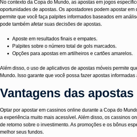
No contexto da Copa do Mundo, as apostas em jogos específico
oportunidades de apostas. Os apostadores podem apostar em qu
permite que você faça palpites informados baseados em anális
pode também afetar suas decisões de apostas.
Aposte em resultados finais e empates.
Palpites sobre o número total de gols marcados.
Opções para apostas em artilheiros e cartões amarelos.
Além disso, o uso de aplicativos de apostas móveis permite q
Mundo. Isso garante que você possa fazer apostas informadas a
Vantagens das apostas 
Optar por apostar em cassinos online durante a Copa do Mundo
a experiência muito mais acessível. Além disso, os cassinos
de retorno sobre o investimento. As promoções e os bônus esp
melhor seus fundos.