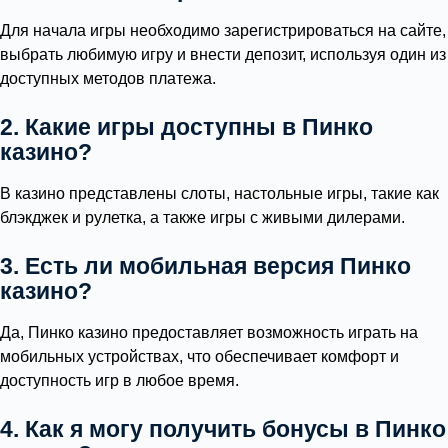
Для начала игры необходимо зарегистрироваться на сайте,
выбрать любимую игру и внести депозит, используя один из
доступных методов платежа.
2. Какие игры доступны в Пинко
казино?
В казино представлены слоты, настольные игры, такие как
блэкджек и рулетка, а также игры с живыми дилерами.
3. Есть ли мобильная версия Пинко
казино?
Да, Пинко казино предоставляет возможность играть на
мобильных устройствах, что обеспечивает комфорт и
доступность игр в любое время.
4. Как я могу получить бонусы в Пинко