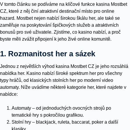
V tomto článku se podíváme na klíčové funkce kasina Mostbet
CZ, které z něj činí atraktivní destinační místo pro online
hazard. Mostbet nejen nabízí širokou škálu her, ale také se
zaměřuje na poskytování špičkových služeb a atraktivních
bonusů pro své uživatele. Zjistíme, co kasino nabízí, a proč
byste měli zvážit připojení k jeho živé online komunitě.
1. Rozmanitost her a sázek
Jednou z největších výhod kasina Mostbet CZ je jeho rozsáhlá
nabídka her. Kasino nabízí široké spektrum her pro všechny
typy hráčů, od klasických stolních her po moderní video
automaty. Níže uvádíme některé kategorie her, které najdete v
nabídce:
Automaty – od jednoduchých ovocných strojů po
tematické hry s pokročilou grafikou.
Stolní hry – blackjack, ruleta, baccarat, poker a další
klasiky.