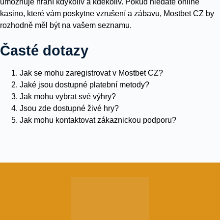
umožňuje hraní kdykoliv a kdekoliv. Pokud hledáte online
kasino, které vám poskytne vzrušení a zábavu, Mostbet CZ by
rozhodně měl být na vašem seznamu.
Časté dotazy
Jak se mohu zaregistrovat v Mostbet CZ?
Jaké jsou dostupné platební metody?
Jak mohu vybrat své výhry?
Jsou zde dostupné živé hry?
Jak mohu kontaktovat zákaznickou podporu?