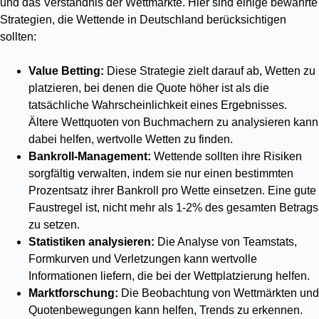
und das Verständnis der Wettmärkte. Hier sind einige bewährte
Strategien, die Wettende in Deutschland berücksichtigen
sollten:
Value Betting:
Diese Strategie zielt darauf ab, Wetten zu
platzieren, bei denen die Quote höher ist als die
tatsächliche Wahrscheinlichkeit eines Ergebnisses.
Ältere Wettquoten von Buchmachern zu analysieren kann
dabei helfen, wertvolle Wetten zu finden.
Bankroll-Management:
Wettende sollten ihre Risiken
sorgfältig verwalten, indem sie nur einen bestimmten
Prozentsatz ihrer Bankroll pro Wette einsetzen. Eine gute
Faustregel ist, nicht mehr als 1-2% des gesamten Betrags
zu setzen.
Statistiken analysieren:
Die Analyse von Teamstats,
Formkurven und Verletzungen kann wertvolle
Informationen liefern, die bei der Wettplatzierung helfen.
Marktforschung:
Die Beobachtung von Wettmärkten und
Quotenbewegungen kann helfen, Trends zu erkennen.