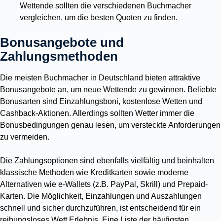
Wettende sollten die verschiedenen Buchmacher
vergleichen, um die besten Quoten zu finden.
Bonusangebote und
Zahlungsmethoden
Die meisten Buchmacher in Deutschland bieten attraktive
Bonusangebote an, um neue Wettende zu gewinnen. Beliebte
Bonusarten sind Einzahlungsboni, kostenlose Wetten und
Cashback-Aktionen. Allerdings sollten Wetter immer die
Bonusbedingungen genau lesen, um versteckte Anforderungen
zu vermeiden.
Die Zahlungsoptionen sind ebenfalls vielfältig und beinhalten
klassische Methoden wie Kreditkarten sowie moderne
Alternativen wie e-Wallets (z.B. PayPal, Skrill) und Prepaid-
Karten. Die Möglichkeit, Einzahlungen und Auszahlungen
schnell und sicher durchzuführen, ist entscheidend für ein
reibungsloses Wett Erlebnis. Eine Liste der häufigsten