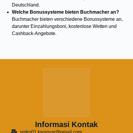
Deutschland.
Welche Bonussysteme bieten Buchmacher an?
Buchmacher bieten verschiedene Bonussysteme an,
darunter Einzahlungsboni, kostenlose Wetten und
Cashback-Angebote.
Informasi Kontak
smkn01 kwanyar@gmail.com