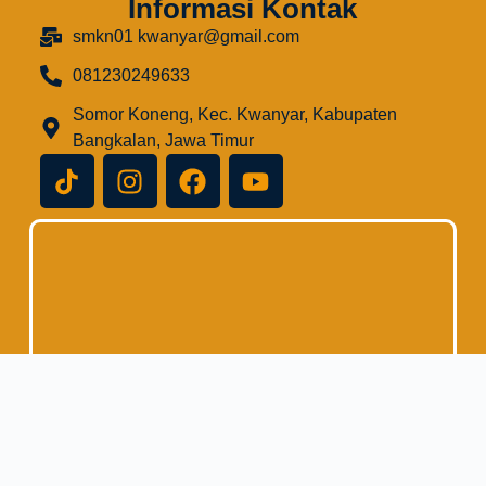
Informasi Kontak
smkn01 kwanyar@gmail.com
081230249633
Somor Koneng, Kec. Kwanyar, Kabupaten
Bangkalan, Jawa Timur