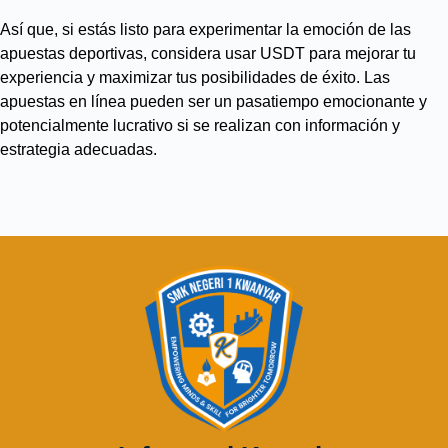
Así que, si estás listo para experimentar la emoción de las
apuestas deportivas, considera usar USDT para mejorar tu
experiencia y maximizar tus posibilidades de éxito. Las
apuestas en línea pueden ser un pasatiempo emocionante y
potencialmente lucrativo si se realizan con información y
estrategia adecuadas.