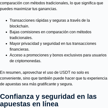
comparación con métodos tradicionales, lo que significa que
puedes maximizar tus ganancias.
Transacciones rápidas y seguras a través de la
blockchain.
Bajas comisiones en comparación con métodos
tradicionales.
Mayor privacidad y seguridad en tus transacciones
financieras.
Acceso a promociones y bonos exclusivos para usuarios
de criptomonedas.
En resumen, aprovechar el uso de USDT no solo es
conveniente, sino que también puede hacer que tu experiencia
de apuestas sea más gratificante y segura.
Confianza y seguridad en las
apuestas en línea