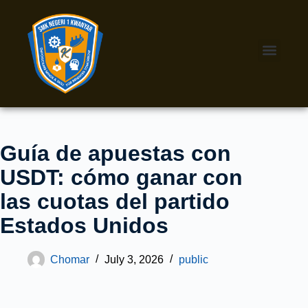
Guía de apuestas con
USDT: cómo ganar con
las cuotas del partido
Estados Unidos
Chomar
July 3, 2026
public