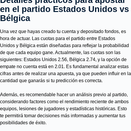
en el partido Estados Unidos vs
Bélgica
Una vez que hayas creado tu cuenta y depositado fondos, es
hora de actuar. Las cuotas para el partido entre Estados
Unidos y Bélgica están diseñadas para reflejar la probabilidad
de que cada equipo gane. Actualmente, las cuotas son las
siguientes: Estados Unidos 2.56, Bélgica 2.74, y la opción de
empate no cuenta está en 2.01. Es fundamental analizar estas
cifras antes de realizar una apuesta, ya que pueden influir en la
cantidad que ganarás si tu predicción es correcta.
Además, es recomendable hacer un análisis previo al partido,
considerando factores como el rendimiento reciente de ambos
equipos, lesiones de jugadores y estadísticas históricas. Esto
te permitirá tomar decisiones más informadas y aumentar tus
posibilidades de éxito.