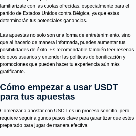
familiarízate con las cuotas ofrecidas, especialmente para el
partido de Estados Unidos contra Bélgica, ya que estas
determinarán tus potenciales ganancias.
Las apuestas no solo son una forma de entretenimiento, sino
que al hacerlo de manera informada, puedes aumentar tus
posibilidades de éxito. Es recomendable también leer reseñas
de otros usuarios y entender las políticas de bonificación y
promociones que pueden hacer tu experiencia aún más
gratificante.
Cómo empezar a usar USDT
para tus apuestas
Comenzar a apostar con USDT es un proceso sencillo, pero
requiere seguir algunos pasos clave para garantizar que estés
preparado para jugar de manera efectiva.