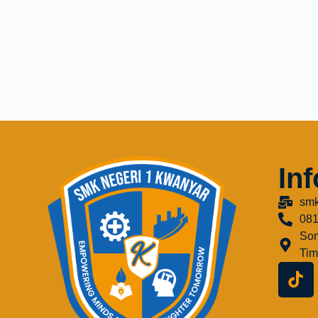
In
smk
08
Som
Tim