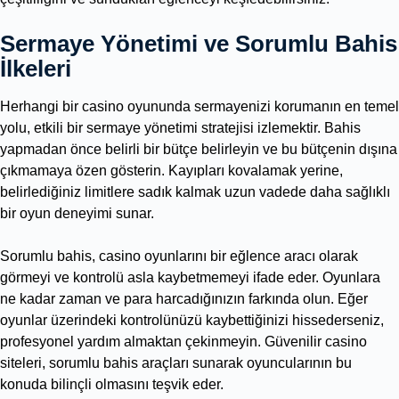
Sermaye Yönetimi ve Sorumlu Bahis
İlkeleri
Herhangi bir casino oyununda sermayenizi korumanın en temel
yolu, etkili bir sermaye yönetimi stratejisi izlemektir. Bahis
yapmadan önce belirli bir bütçe belirleyin ve bu bütçenin dışına
çıkmamaya özen gösterin. Kayıpları kovalamak yerine,
belirlediğiniz limitlere sadık kalmak uzun vadede daha sağlıklı
bir oyun deneyimi sunar.
Sorumlu bahis, casino oyunlarını bir eğlence aracı olarak
görmeyi ve kontrolü asla kaybetmemeyi ifade eder. Oyunlara
ne kadar zaman ve para harcadığınızın farkında olun. Eğer
oyunlar üzerindeki kontrolünüzü kaybettiğinizi hissederseniz,
profesyonel yardım almaktan çekinmeyin. Güvenilir casino
siteleri, sorumlu bahis araçları sunarak oyuncularının bu
konuda bilinçli olmasını teşvik eder.