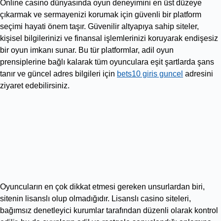
Online casino dünyasında oyun deneyimini en üst düzeye
çıkarmak ve sermayenizi korumak için güvenli bir platform
seçimi hayati önem taşır. Güvenilir altyapıya sahip siteler,
kişisel bilgilerinizi ve finansal işlemlerinizi koruyarak endişesiz
bir oyun imkanı sunar. Bu tür platformlar, adil oyun
prensiplerine bağlı kalarak tüm oyunculara eşit şartlarda şans
tanır ve güncel adres bilgileri için
bets10 giris guncel
adresini
ziyaret edebilirsiniz.
Oyuncuların en çok dikkat etmesi gereken unsurlardan biri,
sitenin lisanslı olup olmadığıdır. Lisanslı casino siteleri,
bağımsız denetleyici kurumlar tarafından düzenli olarak kontrol