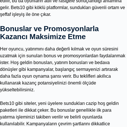
edilir, bu da oyunların adil ve rastgele sonuçlandığı anlamına
gelir. Bets10 gibi köklü platformlar, sundukları güvenli ortam ve
şeffaf işleyiş ile öne çıkar.
Bonuslar ve Promosyonlarla
Kazancı Maksimize Etme
Her oyuncu, yatırımını daha değerli kılmak ve oyun süresini
uzatmak için sunulan bonus ve promosyonlardan faydalanmak
ister. Hoş geldin bonusları, yatırım bonusları ve bedava
dönüşler gibi kampanyalar, başlangıç sermayenizi artırarak
daha fazla oyun oynama şansı verir. Bu teklifleri akıllıca
kullanarak kazanç potansiyelinizi önemli ölçüde
yükseltebilirsiniz.
Bets10 gibi siteler, yeni üyelere sundukları cazip hoş geldin
paketleri ile dikkat çeker. Bu bonuslar genellikle ilk para
yatırma işleminizi takiben verilir ve belirli oyunlarda
kullanılabilir. Kampanyaların çevrim şartlarını dikkatlice