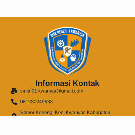
Informasi Kontak
smkn01 kwanyar@gmail.com
081230249633
Somor Koneng, Kec. Kwanyar, Kabupaten
Bangkalan, Jawa Timur